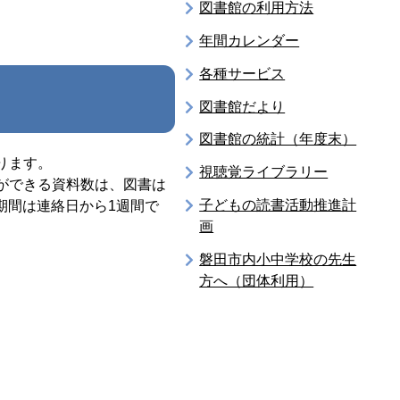
図書館の利用方法
年間カレンダー
各種サービス
図書館だより
図書館の統計（年度末）
ります。
視聴覚ライブラリー
ができる資料数は、図書は
子どもの読書活動推進計
期間は連絡日から1週間で
画
磐田市内小中学校の先生
方へ（団体利用）