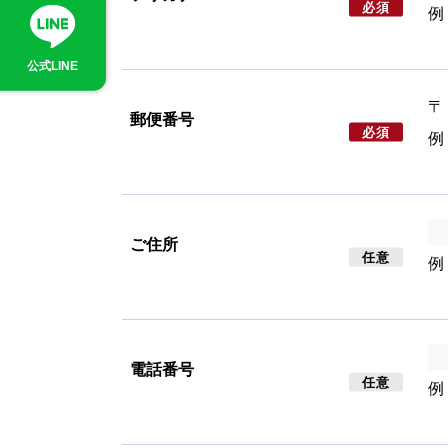
必須
例
公式LINE
〒
郵便番号
必須
例
ご住所
任意
例
電話番号
任意
例：