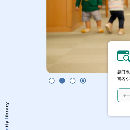
磐田市
書名や