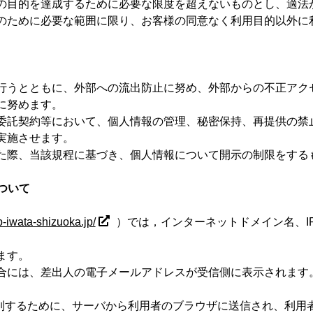
の目的を達成するために必要な限度を超えないものとし、適法
のために必要な範囲に限り、お客様の同意なく利用目的以外に
行うとともに、外部への流出防止に努め、外部からの不正アク
に努めます。
委託契約等において、個人情報の管理、秘密保持、再提供の禁
実施させます。
た際、当該規程に基づき、個人情報について開示の制限をする
ついて
b-iwata-shizuoka.jp/
）では，インターネットドメイン名、I
ます。
合には、差出人の電子メールアドレスが受信側に表示されます
者を識別するために、サーバから利用者のブラウザに送信され、利