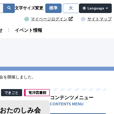
文字サイズ変更
標準
大
Language
マイページログイン
サイトマップ
せ
イベント情報
み会を開催しました。
できごと
竜洋図書館
コンテンツメニュー
CONTENTS MENU
のおたのしみ会