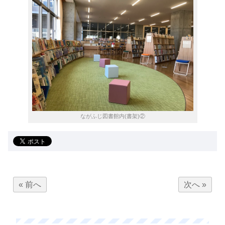
ながふじ図書館内(書架)②
« 前へ
次へ »