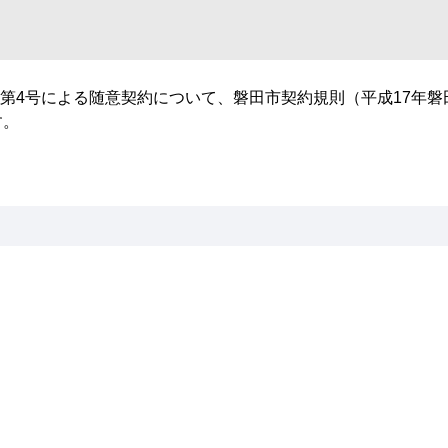
は第4号による随意契約について、磐田市契約規則（平成17年磐
す。