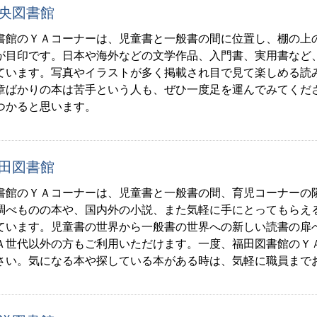
央図書館
書館のＹＡコーナーは、児童書と一般書の間に位置し、棚の上
が目印です。日本や海外などの文学作品、入門書、実用書など
ています。写真やイラストが多く掲載され目で見て楽しめる読
章ばかりの本は苦手という人も、ぜひ一度足を運んでみてくだ
つかると思います。
田図書館
書館のＹＡコーナーは、児童書と一般書の間、育児コーナーの
調べものの本や、国内外の小説、また気軽に手にとってもらえ
ています。児童書の世界から一般書の世界への新しい読書の扉
Ａ世代以外の方もご利用いただけます。一度、福田図書館のＹ
さい。気になる本や探している本がある時は、気軽に職員まで