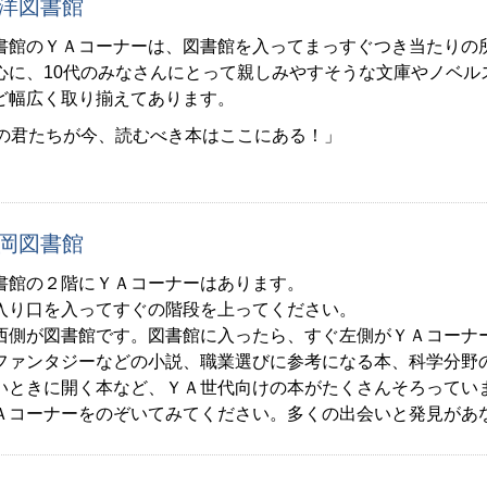
洋図書館
書館のＹＡコーナーは、図書館を入ってまっすぐつき当たりの
心に、10代のみなさんにとって親しみやすそうな文庫やノベル
ど幅広く取り揃えてあります。
代の君たちが今、読むべき本はここにある！」
岡図書館
書館の２階にＹＡコーナーはあります。
入り口を入ってすぐの階段を上ってください。
西側が図書館です。図書館に入ったら、すぐ左側がＹＡコーナ
ファンタジーなどの小説、職業選びに参考になる本、科学分野
いときに開く本など、ＹＡ世代向けの本がたくさんそろってい
Ａコーナーをのぞいてみてください。多くの出会いと発見があ