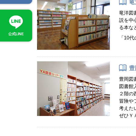
竜
竜洋図
説を中
る本な
公式LINE
「10
豊
豊岡図
図書館
２階の
冒険や
考えた
ぜひＹ