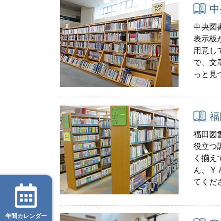
中
中央図
表示板
用意し
で、文
っと見
福
福田図
役立つ
く揃え
ん、Ｙ
てくだ
年間カレンダー