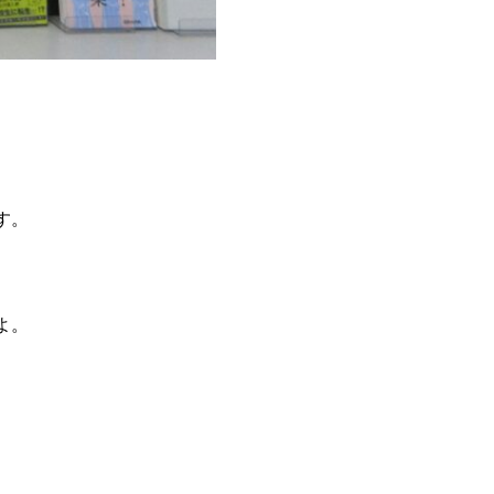
す。
よ。