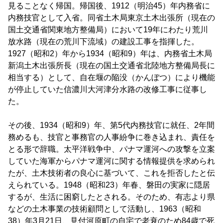
見ることなく帰国。帰国後、1912（明治45）年内務省に
内務技官として入省。同省土木局東京土木出張所（現在の
国土交通省関東地方整備局）において19年にわたり荒川
放水路（現在の荒川下流域）の建設工事を指揮した。
1927（昭和2）年から1934（昭和9）年は、内務省土木局
新潟土木出張所長（現在の国土交通省北陸地方整備局長に
相当する）として、自在堰の陥没（かんぼつ）により機能
が停止していた信濃川大河津分水路の改修工事に従事し
た。
その後、1934（昭和9）年、第5代内務技官に就任、2年間
務めるも、技官と事務官の人事紛争に巻き込まれ、責任を
とる形で辞職。太平洋戦争中、パナマ運河への攻撃を立案
していた海軍からパナマ運河に関する情報提供を求められ
たが、土木技術者の良心に基づいて、これを拒否したと伝
えられている。1948（昭和23）年春、磐田の実家に隠居
するが、生活に困窮したとされる。そのため、有志より県
などの土木事業の技術顧問として活動し、1963（昭和
38）年3月21日、見付河原町の自宅で老衰のため84歳で死