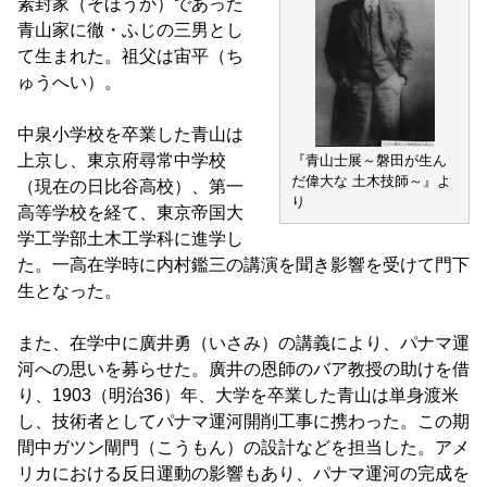
素封家（そほうか）であった
青山家に徹・ふじの三男とし
て生まれた。祖父は宙平（ち
ゅうへい）。
中泉小学校を卒業した青山は
上京し、東京府尋常中学校
『青山士展～磐田が生ん
だ偉大な 土木技師～』よ
（現在の日比谷高校）、第一
り
高等学校を経て、東京帝国大
学工学部土木工学科に進学し
た。一高在学時に内村鑑三の講演を聞き影響を受けて門下
生となった。
また、在学中に廣井勇（いさみ）の講義により、パナマ運
河への思いを募らせた。廣井の恩師のバア教授の助けを借
り、1903（明治36）年、大学を卒業した青山は単身渡米
し、技術者としてパナマ運河開削工事に携わった。この期
間中ガツン閘門（こうもん）の設計などを担当した。アメ
リカにおける反日運動の影響もあり、パナマ運河の完成を