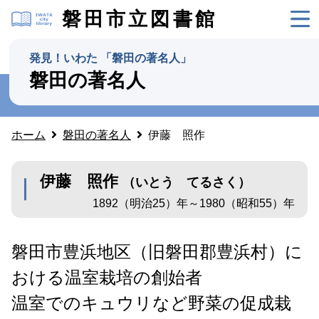
磐田市立図書館
発見！いわた 「磐田の著名人」
磐田の著名人
ホーム
磐田の著名人
伊藤 照作
伊藤 照作
（いとう てるさく）
1892（明治25）年～1980（昭和55）年
磐田市豊浜地区（旧磐田郡豊浜村）に
おける温室栽培の創始者
温室でのキュウリなど野菜の促成栽