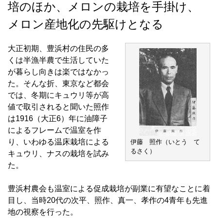
培のほか、メロンの栽培を手掛け、
メロン産地化の先駆けとなる
大正初期、豊浜村の住民の多
くは半漁半農で生活していた
が暮らし向きは楽ではなかっ
た。そんな折、東京など都会
では、冬期にキュウリ等が高
値で取引されると聞いた照作
は1916（大正6）年に油障子
によるフレームで温室を作
り、いわゆる温床栽培による
伊藤 照作（いとう て
るさく）
キュウリ、ナスの栽培を試み
た。
豊浜村農会も温室による促成栽培が副業に有望なことに着
目し、当時20代の次平、照作、真一、孝作の4青年も先進
地の視察を行った。