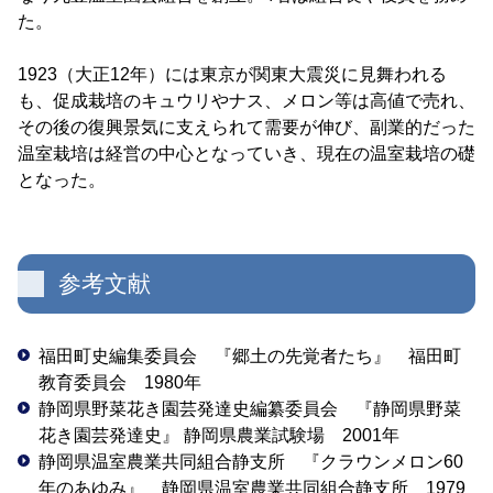
た。
1923（大正12年）には東京が関東大震災に見舞われる
も、促成栽培のキュウリやナス、メロン等は高値で売れ、
その後の復興景気に支えられて需要が伸び、副業的だった
温室栽培は経営の中心となっていき、現在の温室栽培の礎
となった。
参考文献
福田町史編集委員会 『郷土の先覚者たち』 福田町
教育委員会 1980年
静岡県野菜花き園芸発達史編纂委員会 『静岡県野菜
花き園芸発達史』 静岡県農業試験場 2001年
静岡県温室農業共同組合静支所 『クラウンメロン60
年のあゆみ』 静岡県温室農業共同組合静支所 1979