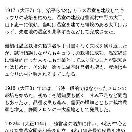
1917（大正7）年、治平ら4名はガラス温室を建設してキ
ュウリの栽培を始めた。温室の建設は豊浜村中野の大工、
山下忠一に依頼。当時は温室を建てた経験のある大工はお
らず、先進地の温室を見学するなどして完成させた。
最初は温室栽培の指導者や手引書もなく失敗を繰り返した
が、試行錯誤しながらもキュウリの栽培に成功。温室経営
に懐疑的だった人々にも副業として成り立つことが認知さ
れはじめた。その後、徐々に温室経営者も増え、豊浜はキ
ュウリの村と称されるまでになる。
1918（大正8）年には、当時一般的ではなかったメロンの
栽培を始めた。初めこそ認知度も低く、甘み不足など問題
もあったが、品種改良も進み、需要の増加とともに栽培農
家も増え、静岡メロンの一大産地として発展した。
1922年（大正11年）、経営者の増加に伴い、4名が中心と
なり丸豊温室園芸組合を創立。4名は組合長や役員を務め