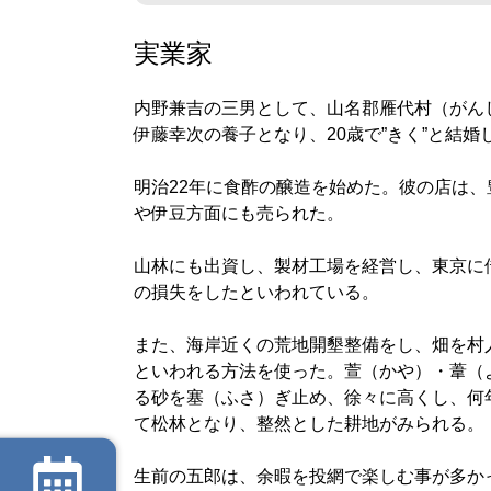
実業家
内野兼吉の三男として、山名郡雁代村（がん
伊藤幸次の養子となり、20歳で”きく”と結婚
明治22年に食酢の醸造を始めた。彼の店は、
や伊豆方面にも売られた。
山林にも出資し、製材工場を経営し、東京に
の損失をしたといわれている。
また、海岸近くの荒地開墾整備をし、畑を村
といわれる方法を使った。萱（かや）・葦（
る砂を塞（ふさ）ぎ止め、徐々に高くし、何
て松林となり、整然とした耕地がみられる。
生前の五郎は、余暇を投網で楽しむ事が多か