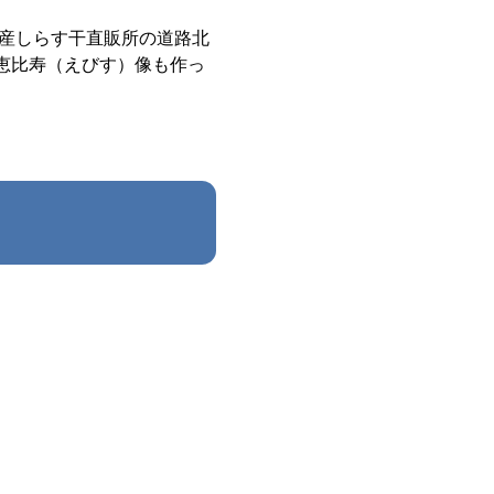
水産しらす干直販所の道路北
恵比寿（えびす）像も作っ