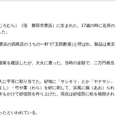
じろむら）（現 磐田市豊浜）に生まれた。17歳の時に近所の
した。
豊浜の四商店のうちの一軒で｢五郎酢屋｣と呼ばれ、製品は東京
借家を建設したが、大火に遭った。当時の金額で、二万円相当
人に平等に割り当てた。砂地に「サシキリ」とか「ヤナサシ」
よし）・竹や藁（わら）を砂に刺して、浜風に煽（あお）られ
年もかけて砂堤防を作り上げた。現在は砂堤防に松を植樹され
ったといわれている。