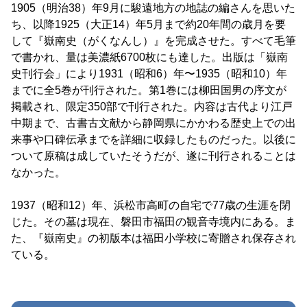
1905（明治38）年9月に駿遠地方の地誌の編さんを思いた
ち、以降1925（大正14）年5月まで約20年間の歳月を要
して『嶽南史（がくなんし）』を完成させた。すべて毛筆
で書かれ、量は美濃紙6700枚にも達した。出版は「嶽南
史刊行会」により1931（昭和6）年〜1935（昭和10）年
までに全5巻が刊行された。第1巻には柳田国男の序文が
掲載され、限定350部で刊行された。内容は古代より江戸
中期まで、古書古文献から静岡県にかかわる歴史上での出
来事や口碑伝承までを詳細に収録したものだった。以後に
ついて原稿は成していたそうだが、遂に刊行されることは
なかった。
1937（昭和12）年、浜松市高町の自宅で77歳の生涯を閉
じた。その墓は現在、磐田市福田の観音寺境内にある。ま
た、『嶽南史』の初版本は福田小学校に寄贈され保存され
ている。