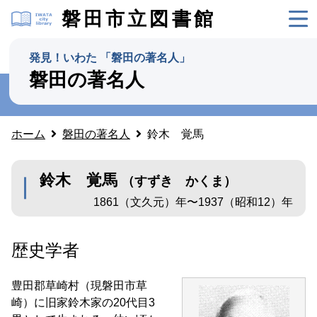
磐田市立図書館
発見！いわた 「磐田の著名人」
磐田の著名人
ホーム
磐田の著名人
鈴木 覚馬
鈴木 覚馬
（すずき かくま）
1861（文久元）年〜1937（昭和12）年
歴史学者
豊田郡草崎村（現磐田市草
崎）に旧家鈴木家の20代目3