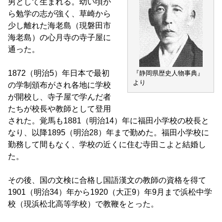
男として生まれる。幼い頃か
ら勉学の志が強く、草崎から
少し離れた海老島（現磐田市
海老島）の心月寺の寺子屋に
通った。
1872（明治5）年日本で最初
『静岡県歴史人物事典』
より
の学制頒布がされ各地に学校
が開校し、寺子屋で学んだ者
たちが校長や教師として登用
された。覚馬も1881（明治14）年に福田小学校の校長と
なり、以降1895（明治28）年まで勤めた。福田小学校に
勤務して間もなく、学校の近くに住む寺田こよと結婚し
た。
その後、国の文検に合格し国語漢文の教師の資格を得て
1901（明治34）年から1920（大正9）年9月まで浜松中学
校（現浜松北高等学校）で教鞭をとった。