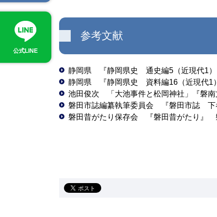
参考文献
公式LINE
静岡県 『静岡県史 通史編5（近現代1）
静岡県 『静岡県史 資料編16（近現代1）
池田俊次 「大池事件と松岡神社」『磐南文
磐田市誌編纂執筆委員会 『磐田市誌 下巻
磐田昔がたり保存会 『磐田昔がたり』 磐