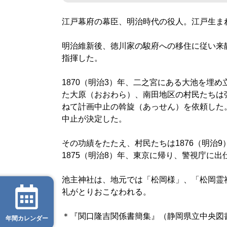
江戸幕府の幕臣、明治時代の役人。江戸生ま
明治維新後、徳川家の駿府への移住に従い来
指揮した。
1870（明治3）年、二之宮にある大池を埋
た大原（おおわら）、南田地区の村民たちは
ねて計画中止の斡旋（あっせん）を依頼した
中止が決定した。
その功績をたたえ、村民たちは1876（明治
1875（明治8）年、東京に帰り、警視庁に出
池主神社は、地元では「松岡様」、「松岡霊
礼がとりおこなわれる。
＊『関口隆吉関係書簡集』（静岡県立中央図
年間カレンダー