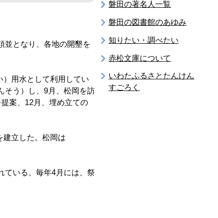
磐田の著名人一覧
磐田の図書館のあゆみ
知りたい・調べたい
頭並となり、各地の開墾を
赤松文庫について
いわたふるさとたんけん
い）用水として利用してい
すごろく
んそう）し、9月、松岡を訪
提案、12月、埋め立ての
を建立した。松岡は
れている。毎年4月には、祭