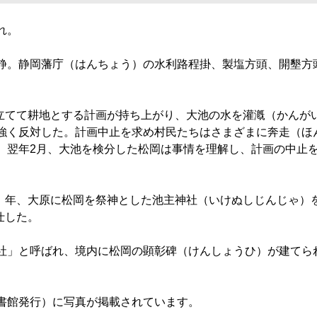
れ。
静。静岡藩庁（はんちょう）の水利路程掛、製塩方頭、開墾方
め立てて耕地とする計画が持ち上がり、大池の水を灌漑（かんが
強く反対した。計画中止を求め村民たちはさまざまに奔走（ほ
。翌年2月、大池を検分した松岡は事情を理解し、計画の中止を
9）年、大原に松岡を祭神とした池主神社（いけぬしじんじゃ）
仕した。
社」と呼ばれ、境内に松岡の顕彰碑（けんしょうひ）が建てら
書館発行）に写真が掲載されています。