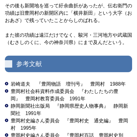
その後も新開地を巡って紆余曲折があったが、伝右衛門の
功績は旧豊岡村の新開区内に「横井新田」という大字（お
おあざ）で残っていたことからしのばれる。
また彼の功績は遠江だけでなく、駿河・三河地方や武蔵国
（むさしのくに、今の神奈川県）にまで及んだという。
参考文献
岩崎道夫 『豊岡物語 増刊号』 豊岡村 1988年
豊岡村社会科資料作成委員会 『わたしたちの豊
岡』 豊岡村教育委員会 1991年
静岡新聞社出版局 『静岡県歴史人物事典』 静岡新
聞社 1991年
豊岡村史編さん委員会 『豊岡村史 通史編』 豊岡
村 1995年
豊岡村史編さん委員会 『豊岡村百話 豊岡村史別