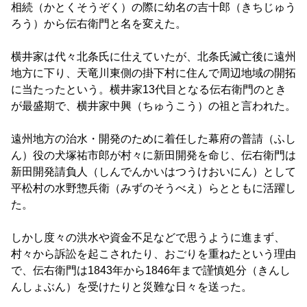
相続（かとくそうぞく）の際に幼名の吉十郎（きちじゅう
ろう）から伝右衛門と名を変えた。
横井家は代々北条氏に仕えていたが、北条氏滅亡後に遠州
地方に下り、天竜川東側の掛下村に住んで周辺地域の開拓
に当たったという。横井家13代目となる伝右衛門のとき
が最盛期で、横井家中興（ちゅうこう）の祖と言われた。
遠州地方の治水・開発のために着任した幕府の普請（ふし
ん）役の犬塚祐市郎が村々に新田開発を命じ、伝右衛門は
新田開発請負人（しんでんかいはつうけおいにん）として
平松村の水野惣兵衛（みずのそうべえ）らとともに活躍し
た。
しかし度々の洪水や資金不足などで思うように進まず、
村々から訴訟を起こされたり、おごりを重ねたという理由
で、伝右衛門は1843年から1846年まで謹慎処分（きんし
んしょぶん）を受けたりと災難な日々を送った。