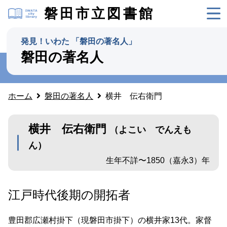
磐田市立図書館
発見！いわた 「磐田の著名人」
磐田の著名人
ホーム
磐田の著名人
横井 伝右衛門
横井 伝右衛門
（よこい でんえも
ん）
生年不詳〜1850（嘉永3）年
江戸時代後期の開拓者
豊田郡広瀬村掛下（現磐田市掛下）の横井家13代。家督