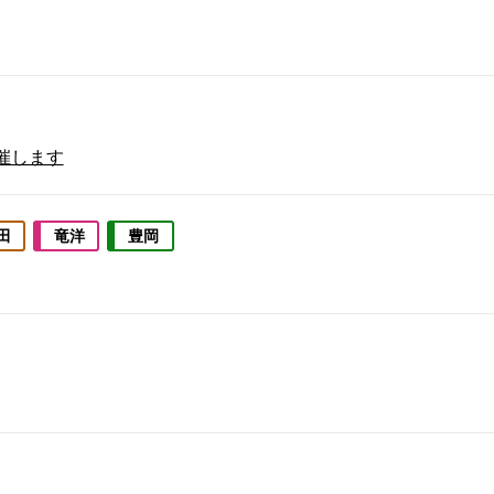
催します
田
竜洋
豊岡