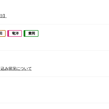
日】
田
竜洋
豊岡
申込み状況について