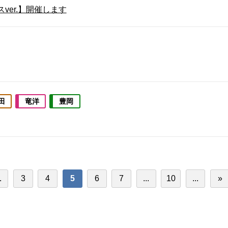
er.】開催します
田
竜洋
豊岡
.
3
4
5
6
7
...
10
...
»