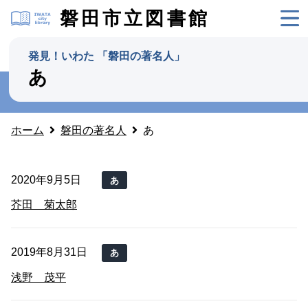
磐田市立図書館
発見！いわた 「磐田の著名人」
あ
ホーム
磐田の著名人
あ
2020年9月5日
あ
芥田 菊太郎
2019年8月31日
あ
浅野 茂平