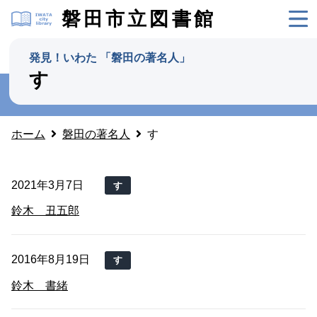
磐田市立図書館
発見！いわた 「磐田の著名人」
す
ホーム
磐田の著名人
す
2021年3月7日
す
鈴木 丑五郎
2016年8月19日
す
鈴木 書緒